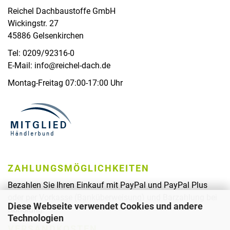
Reichel Dachbaustoffe GmbH
Wickingstr. 27
45886 Gelsenkirchen
Tel: 0209/92316-0
E-Mail: info@reichel-dach.de
Montag-Freitag 07:00-17:00 Uhr
ZAHLUNGSMÖGLICHKEITEN
Bezahlen Sie Ihren Einkauf mit PayPal und PayPal Plus
oder per Vorkasse (Banküberweisung) und Barzahlung bei
Diese Webseite verwendet Cookies und andere
Abholung.
Technologien
VERSANDKOSTEN