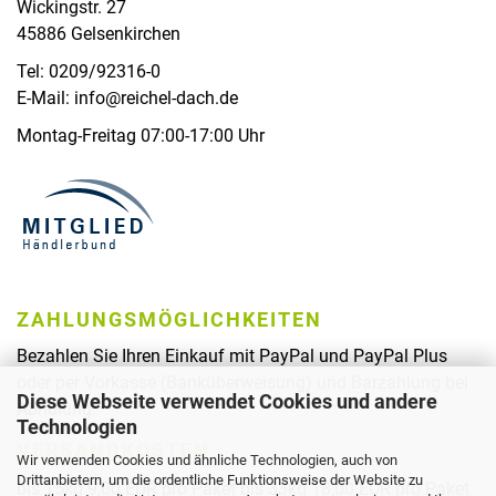
Wickingstr. 27
45886 Gelsenkirchen
Tel: 0209/92316-0
E-Mail: info@reichel-dach.de
Montag-Freitag 07:00-17:00 Uhr
ZAHLUNGSMÖGLICHKEITEN
Bezahlen Sie Ihren Einkauf mit PayPal und PayPal Plus
oder per Vorkasse (Banküberweisung) und Barzahlung bei
Diese Webseite verwendet Cookies und andere
Abholung.
Technologien
VERSANDKOSTEN
Wir verwenden Cookies und ähnliche Technologien, auch von
Drittanbietern, um die ordentliche Funktionsweise der Website zu
bis 15kg 9,00 EUR pro Paket bis 33kg 18,00 EUR pro Paket