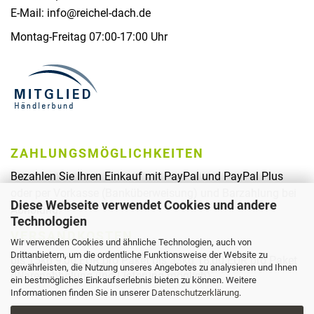
E-Mail: info@reichel-dach.de
Montag-Freitag 07:00-17:00 Uhr
ZAHLUNGSMÖGLICHKEITEN
Bezahlen Sie Ihren Einkauf mit PayPal und PayPal Plus
oder per Vorkasse (Banküberweisung) und Barzahlung bei
Diese Webseite verwendet Cookies und andere
Abholung.
Technologien
VERSANDKOSTEN
Wir verwenden Cookies und ähnliche Technologien, auch von
Drittanbietern, um die ordentliche Funktionsweise der Website zu
bis 15kg 9,00 EUR pro Paket bis 33kg 18,00 EUR pro Paket
gewährleisten, die Nutzung unseres Angebotes zu analysieren und Ihnen
(Warenabholung und Lieferung möglich)
ein bestmögliches Einkaufserlebnis bieten zu können. Weitere
Informationen finden Sie in unserer
Datenschutzerklärung
.