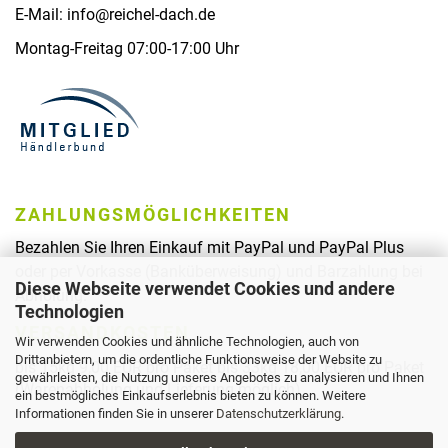
E-Mail: info@reichel-dach.de
Montag-Freitag 07:00-17:00 Uhr
ZAHLUNGSMÖGLICHKEITEN
Bezahlen Sie Ihren Einkauf mit PayPal und PayPal Plus
oder per Vorkasse (Banküberweisung) und Barzahlung bei
Diese Webseite verwendet Cookies und andere
Abholung.
Technologien
VERSANDKOSTEN
Wir verwenden Cookies und ähnliche Technologien, auch von
Drittanbietern, um die ordentliche Funktionsweise der Website zu
bis 15kg 9,00 EUR pro Paket bis 33kg 18,00 EUR pro Paket
gewährleisten, die Nutzung unseres Angebotes zu analysieren und Ihnen
(Warenabholung und Lieferung möglich)
ein bestmögliches Einkaufserlebnis bieten zu können. Weitere
Informationen finden Sie in unserer
Datenschutzerklärung
.