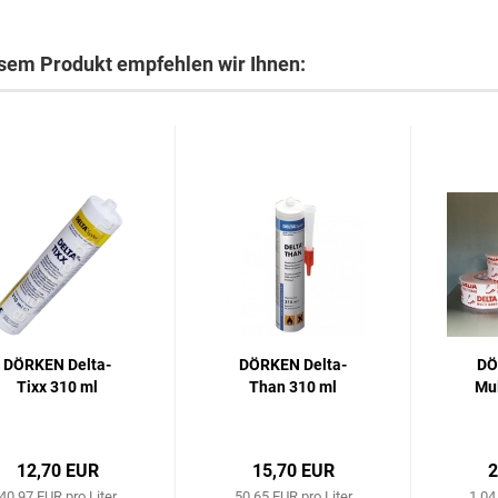
sem Produkt empfehlen wir Ihnen:
DÖRKEN Delta-
DÖRKEN Delta-
DÖ
Tixx 310 ml
Than 310 ml
Mu
12,70 EUR
15,70 EUR
2
40,97 EUR pro Liter
50,65 EUR pro Liter
1,04