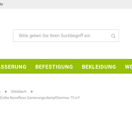
hr
ÄSSERUNG
BEFESTIGUNG
BEKLEIDUNG
W
Konto e
»
»
e
Steildach
Passwo
elta Novaflexx Sanierungsdampfbremse 75 m²