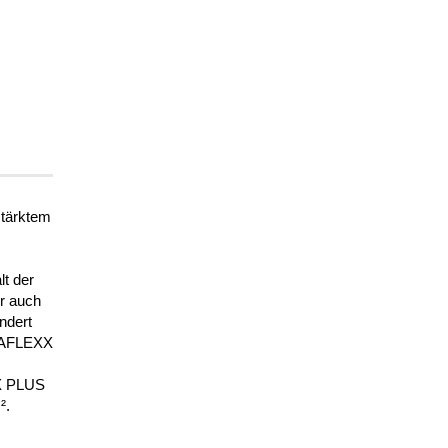
stärktem
t der
er auch
ndert
OVAFLEXX
X PLUS
².