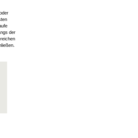
oder
sten
aufe
ängs der
ereichen
ließen.