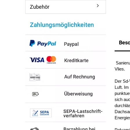
Zubehör
Besc
Sanier
Vlies.
Der Sd-
Luft. Im
punktuel
sich au
durchläs
Dachsa
Energie
Polyami