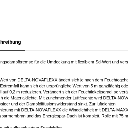
hreibung
ungsdampfbremse für die Umdeckung mit flexiblem Sd-Wert und ver
Wert von DELTA-NOVAFLEXX ändert sich je nach dem Feuchtegehal
 Extremfall kann sich der ursprüngliche Wert von 5 m ganzflächig od
l auf 0,2 m reduzieren. Verändert sich der Feuchtigkeitsgrad, so verä
ch die Materialdichte. Mit zunehmender Luftfeuchte wird DELTA-N
siger und der Dampfdiffusionswiderstand sinkt. Zur luftdichten
nierung mit DELTA-NOVAFLEXX die Winddichtheit mit DELTA-MAX
sparmembran und das Energiespar-Dach ist komplett. Rolle mit 75 m
d mit aufkaschiertem Spezialvlies.