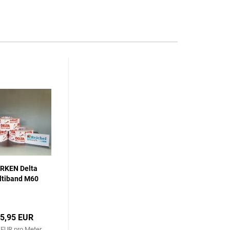
RKEN Delta
ltiband M60
5,95 EUR
 EUR pro Meter