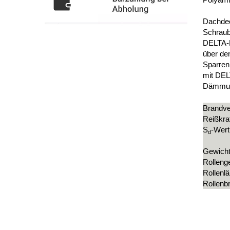
Dachdec
Schraub
DELTA-N
über de
Sparren
mit DEL
Dämmung
Brandve
Reißkraf
S
-Wert
d
Gewich
Rolleng
Rollenl
Rollenbr