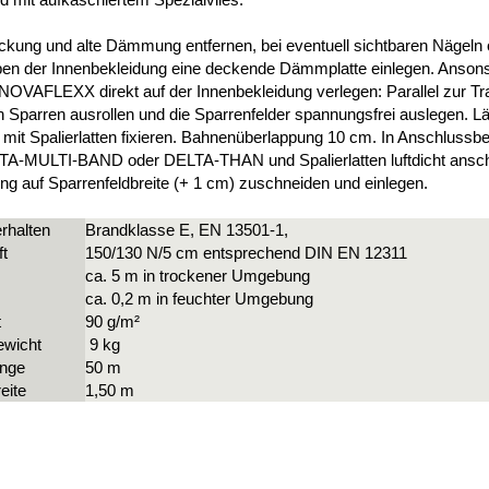
kung und alte Dämmung entfernen, bei eventuell sichtbaren Nägeln 
en der Innenbekleidung eine deckende Dämmplatte einlegen. Anson
OVAFLEXX direkt auf der Innenbekleidung verlegen: Parallel zur Tr
n Sparren ausrollen und die Sparrenfelder spannungsfrei auslegen. L
 mit Spalierlatten fixieren. Bahnenüberlappung 10 cm. In Anschlussb
TA-MULTI-BAND oder DELTA-THAN und Spalierlatten luftdicht ansch
 auf Sparrenfeldbreite (+ 1 cm) zuschneiden und einlegen.
rhalten
Brandklasse E, EN 13501-1,
t
150/130 N/5 cm entsprechend DIN EN 12311
ca. 5 m in trockener Umgebung
ca. 0,2 m in feuchter Umgebung
t
90 g/m²
ewicht
9 kg
änge
50 m
eite
1,50 m