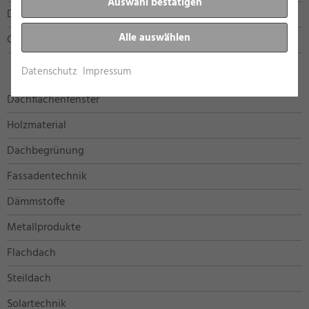
Auswahl bestätigen
Datenschutz
Alle auswählen
Cookie Einstellungen bearbeiten
Datenschutz
Impressum
Dachflächenfenster
Holzmaterial
Dachbegrünung
Fassadentechnik
Dämmstoffe
Metallprodukte
Flachdach
Steildach
Solartechnik