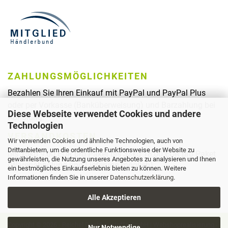
ZAHLUNGSMÖGLICHKEITEN
Bezahlen Sie Ihren Einkauf mit PayPal und PayPal Plus
oder per Vorkasse (Banküberweisung) und Barzahlung bei
Diese Webseite verwendet Cookies und andere
Abholung.
Technologien
VERSANDKOSTEN
Wir verwenden Cookies und ähnliche Technologien, auch von
Drittanbietern, um die ordentliche Funktionsweise der Website zu
bis 15kg 9,00 EUR pro Paket bis 33kg 18,00 EUR pro Paket
gewährleisten, die Nutzung unseres Angebotes zu analysieren und Ihnen
(Warenabholung und Lieferung möglich)
ein bestmögliches Einkaufserlebnis bieten zu können. Weitere
Informationen finden Sie in unserer
Datenschutzerklärung
.
Alle Akzeptieren
Copyright © 2026 - Reichel Dachbaustoffe GmbH | Webshoprealisierung -
Nur Notwendige