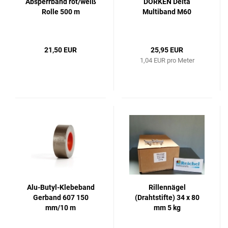
Absperrband rot/weiß
DÖRKEN Delta
Rolle 500 m
Multiband M60
21,50 EUR
25,95 EUR
1,04 EUR pro Meter
Alu-Butyl-Klebeband
Rillennägel
Gerband 607 150
(Drahtstifte) 34 x 80
mm/10 m
mm 5 kg