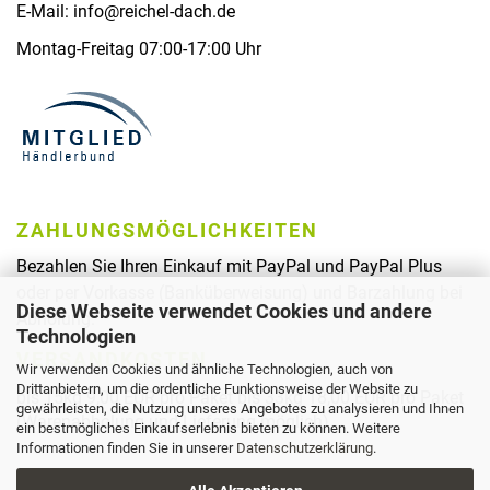
E-Mail: info@reichel-dach.de
Montag-Freitag 07:00-17:00 Uhr
ZAHLUNGSMÖGLICHKEITEN
Bezahlen Sie Ihren Einkauf mit PayPal und PayPal Plus
oder per Vorkasse (Banküberweisung) und Barzahlung bei
Diese Webseite verwendet Cookies und andere
Abholung.
Technologien
VERSANDKOSTEN
Wir verwenden Cookies und ähnliche Technologien, auch von
Drittanbietern, um die ordentliche Funktionsweise der Website zu
bis 15kg 9,00 EUR pro Paket bis 33kg 18,00 EUR pro Paket
gewährleisten, die Nutzung unseres Angebotes zu analysieren und Ihnen
(Warenabholung und Lieferung möglich)
ein bestmögliches Einkaufserlebnis bieten zu können. Weitere
Informationen finden Sie in unserer
Datenschutzerklärung
.